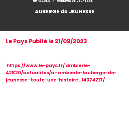
ACCUEIL
AUBERGE DE JEUNESSE
AUBERGE de JEUNESSE
Le Pays Publié le 21/09/2023
https://www.le-pays.fr/ ambierle-
42820/actualites/a- ambierle-lauberge-de-
jeunesse- toute-une-histoire_14374217/